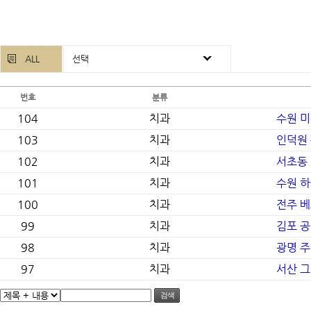
ALL
선택
번호
분류
104
치과
수원 
103
치과
인덕원
102
치과
서초동
101
치과
수원 
100
치과
전주 
99
치과
김포 공
98
치과
광명 
97
치과
서산 
검색