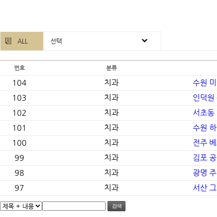
ALL
선택
번호
분류
104
치과
수원 
103
치과
인덕원
102
치과
서초동
101
치과
수원 
100
치과
전주 
99
치과
김포 공
98
치과
광명 
97
치과
서산 
검색