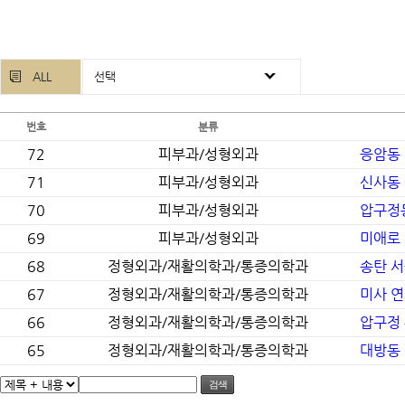
ALL
선택
번호
분류
72
피부과/성형외과
응암동
71
피부과/성형외과
신사동 
70
피부과/성형외과
압구정동
69
피부과/성형외과
미애로
68
정형외과/재활의학과/통증의학과
송탄 서
67
정형외과/재활의학과/통증의학과
미사 
66
정형외과/재활의학과/통증의학과
압구정
65
정형외과/재활의학과/통증의학과
대방동
검색