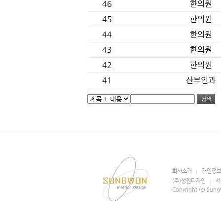
46
한의원
45
한의원
44
한의원
43
한의원
42
한의원
41
산부인과
검색
회사소개
개인정
(주)성원디자인
서
Copyright (c) Sung