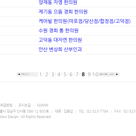
양재동 자영 한의원
제기동 으뜸 경희 한의원
케어빌 한의원(마포점/당산점/합정점/고덕점)
수원 경희 통 한의원
고덕동 대자연 한의원
안산 변상희 산부인과
1
2
3
4
5
6
7
8
9
10
보취급방침
오시는길
ADMIN
울시 강남구 신사동 586-12 603호
대표 : 김동섭
TEL : 02-323-7784
FAX : 02-32
Won Design. All Rights Reserved.