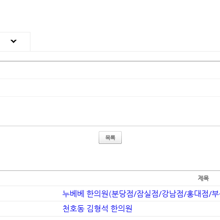
목록
제목
누베베 한의원(분당점/잠실점/강남점/홍대점/부�
천호동 김형석 한의원