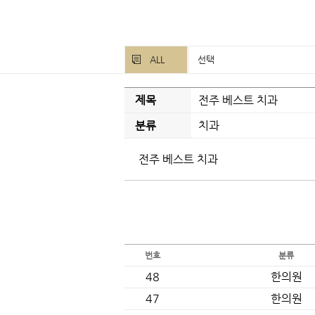
ALL
선택
제목
전주 베스트 치과
분류
치과
전주 베스트 치과
번호
분류
48
한의원
47
한의원