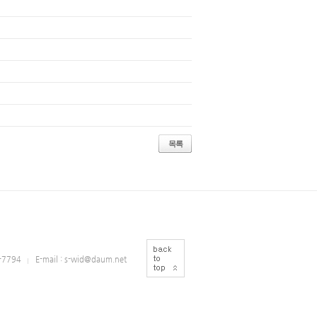
목록
3-7794
E-mail : s-wid@daum.net