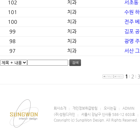
102
치과
서초동
101
치과
수원 
100
치과
전주 
99
치과
김포 공
98
치과
광명 
97
치과
서산 
검색
1
2
회사소개
개인정보취급방침
오시는길
ADMIN
(주)성원디자인
서울시 강남구 신사동 586-12 603호
Copyright (c) SungWon Design. All Rights Reserved.