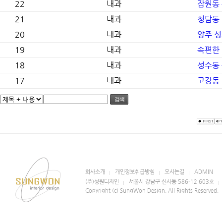
22
내과
잠원동 
21
내과
청담동 
20
내과
양주 성
19
내과
속편한 
18
내과
성수동
17
내과
고강동 
검색
회사소개
개인정보취급방침
오시는길
ADMIN
(주)성원디자인
서울시 강남구 신사동 586-12 603호
Copyright (c) SungWon Design. All Rights Reserved.