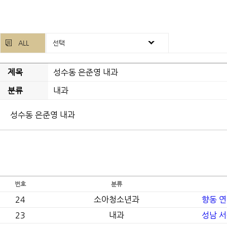
ALL
선택
제목
성수동 은준영 내과
분류
내과
성수동 은준영 내과
번호
분류
24
소아청소년과
향동 
23
내과
성남 서